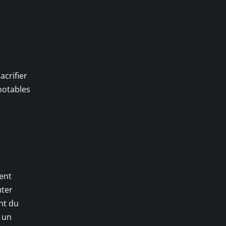
acrifier
notables
ent
uter
nt du
c un