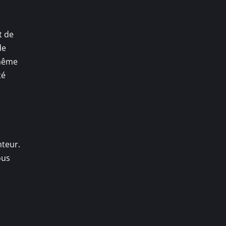
t de
de
 même
té
teur.
ous