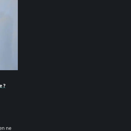
e ?
en ne