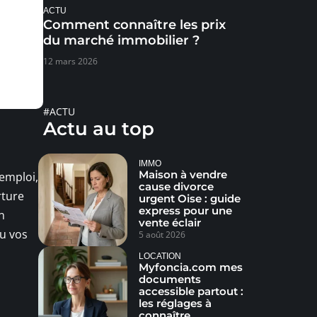
ACTU
Comment connaître les prix
du marché immobilier ?
12 mars 2026
#ACTU
Actu au top
IMMO
Maison à vendre
’emploi,
cause divorce
rture
urgent Oise : guide
express pour une
n
vente éclair
ou vos
5 août 2026
LOCATION
Myfoncia.com mes
documents
accessible partout :
les réglages à
connaître