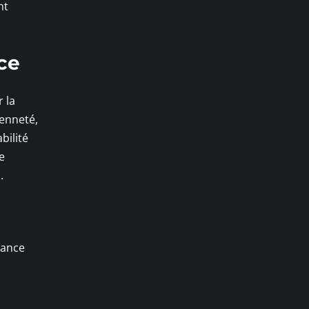
nt
ce
 la
ienneté,
bilité
e
.
rance