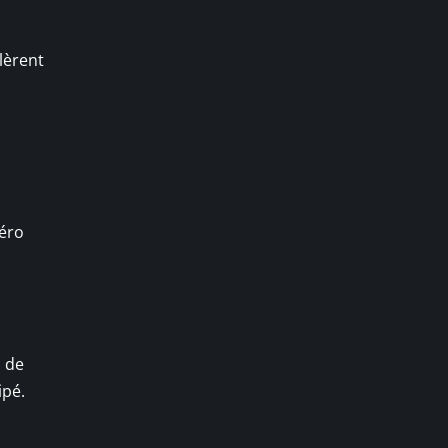
lèrent
méro
i de
ipé.