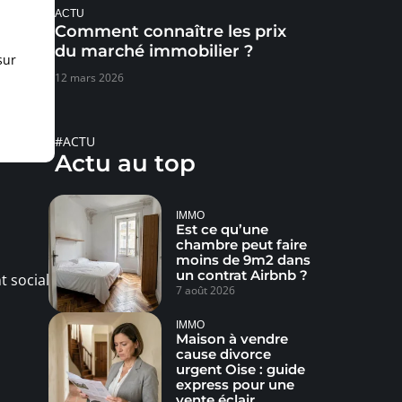
ACTU
Comment connaître les prix
du marché immobilier ?
sur
12 mars 2026
#ACTU
Actu au top
IMMO
Est ce qu’une
chambre peut faire
moins de 9m2 dans
un contrat Airbnb ?
t social
7 août 2026
IMMO
Maison à vendre
cause divorce
urgent Oise : guide
express pour une
vente éclair