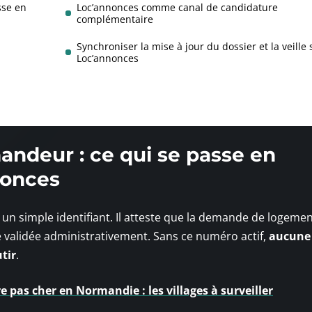
sse en
Loc’annonces comme canal de candidature
complémentaire
Synchroniser la mise à jour du dossier et la veille 
Loc’annonces
ndeur : ce qui se passe en
nonces
n simple identifiant. Il atteste que la demande de logemen
té validée administrativement. Sans ce numéro actif,
aucune
tir
.
 pas cher en Normandie : les villages à surveiller