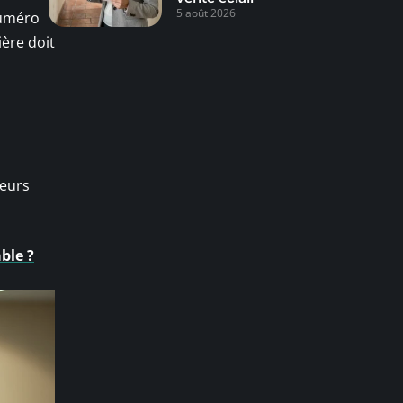
5 août 2026
numéro
ière doit
ieurs
ble ?