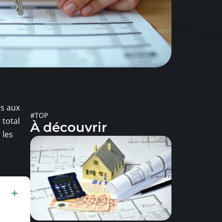
es aux
#TOP
 total
À découvrir
 les