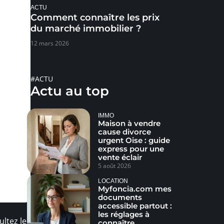
ACTU
Comment connaître les prix
du marché immobilier ?
12 mars 2026
#ACTU
Actu au top
IMMO
Maison à vendre
cause divorce
urgent Oise : guide
express pour une
vente éclair
5 août 2026
LOCATION
Myfoncia.com mes
documents
accessible partout :
les réglages à
ultez les
connaître