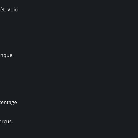
êt. Voici
banque.
rcentage
erçus.