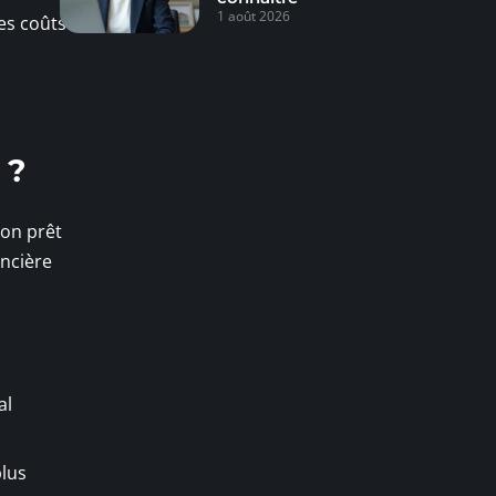
1 août 2026
ces coûts
 ?
son prêt
ancière
al
plus