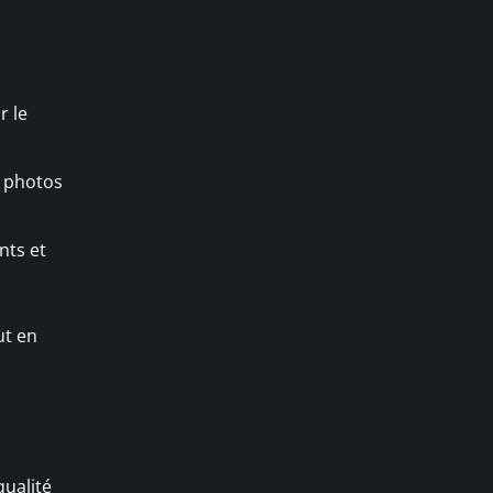
r le
c photos
nts et
ut en
qualité