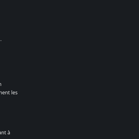
.
n
ment les
ant à