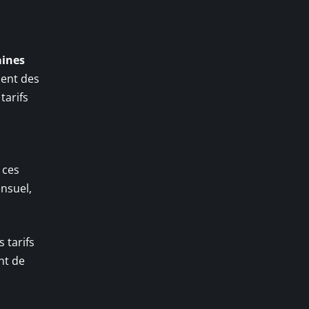
aines
ment des
tarifs
 ces
ensuel,
 tarifs
nt de