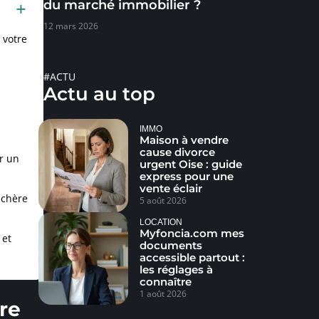
du marché immobilier ?
12 mars 2026
 votre
#ACTU
Actu au top
IMMO
Maison à vendre
cause divorce
r un
urgent Oise : guide
express pour une
vente éclair
 chère
5 août 2026
LOCATION
Myfoncia.com mes
 et
documents
accessible partout :
les réglages à
connaître
1 août 2026
re