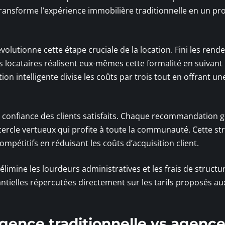
ransforme l’expérience immobilière traditionnelle en un pr
évolutionne cette étape cruciale de la location. Fini les rend
es locataires réalisent eux-mêmes cette formalité en suivant
on intelligente divise les coûts par trois tout en offrant un
 confiance des clients satisfaits. Chaque recommandation 
cercle vertueux qui profite à toute la communauté. Cette st
mpétitifs en réduisant les coûts d’acquisition client.
limine les lourdeurs administratives et les frais de structu
antielles répercutées directement sur les tarifs proposés au
 agence traditionnelle vs agenc