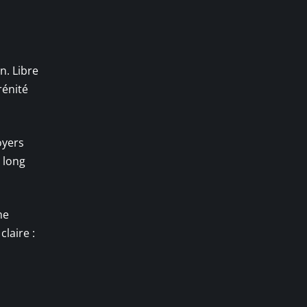
n. Libre
rénité
oyers
 long
me
laire :