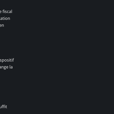
 fiscal
tation
 en
spositif
ange la
ffit