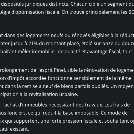
e dispositifs juridiques distincts. Chacun cible un segment d
gie d’optimisation fiscale. On trouve principalement les SC
nt dans des logements neufs ou rénovés éligibles à la réduc
senter jusqu’à 21% du montant placé, étalé sur onze ou douz
uhaitant mêler immobilier de qualité et avantage fiscal, tout
prolongement de l’esprit Pinel, cible la rénovation de logem
ction d’impôt accordée fonctionne sensiblement de la même
nt dans la remise à neuf de biens parfois oubliés. Un moyen
ticipation à la revitalisation urbaine.
ur l’achat d’immeubles nécessitant des travaux. Les frais de
us fonciers, ce qui réduit la base imposable. Ce mode de
x qui supportent une forte pression fiscale et souhaitent o
atif existant.