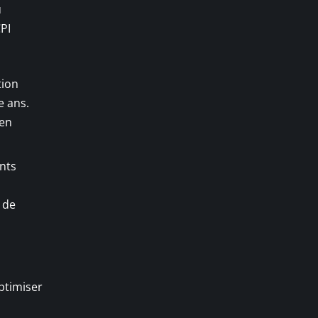
u
PI
tion
e ans.
 en
ents
 de
ptimiser