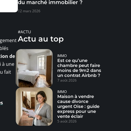
du marché immobilier ?
12 mars 2026
#ACTU
Actu au top
logement
blés
ion de
IMMO
Est ce qu’une
i à une
chambre peut faire
moins de 9m2 dans
u fait
un contrat Airbnb ?
7 août 2026
IMMO
Maison à vendre
cause divorce
es
urgent Oise : guide
express pour une
vente éclair
5 août 2026