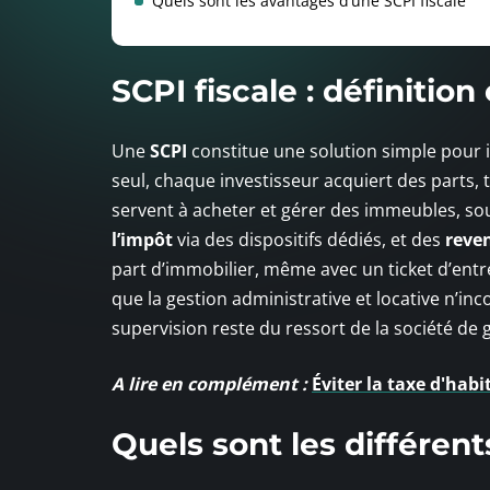
Quels sont les avantages d’une SCPI fiscale
SCPI fiscale : définitio
Une
SCPI
constitue une solution simple pour in
seul, chaque investisseur acquiert des parts,
servent à acheter et gérer des immeubles, so
l’impôt
via des dispositifs dédiés, et des
reve
part d’immobilier, même avec un ticket d’entré
que la gestion administrative et locative n’in
supervision reste du ressort de la société de 
A lire en complément :
Éviter la taxe d'hab
Quels sont les différent