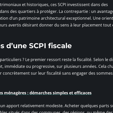
rimoniaux et historiques, ces SCPI investissent dans des
ns des quartiers à protéger. La contrepartie : un avantage
ation d’un patrimoine architectural exceptionnel. Une orien
eurs avertis désirant donner du sens à leur placement tout
s d’une SCPI fiscale
articuliers ? Le premier ressort reste la fiscalité. Selon le di
pôt, immédiate ou progressive, sur plusieurs années. Cela ch
r concrètement sur leur fiscalité sans engager des sommes
 ménagères : démarches simples et efficaces
vec un apport relativement modeste. Acheter quelques parts su
bles situés dans des communes, des régions, ou même des