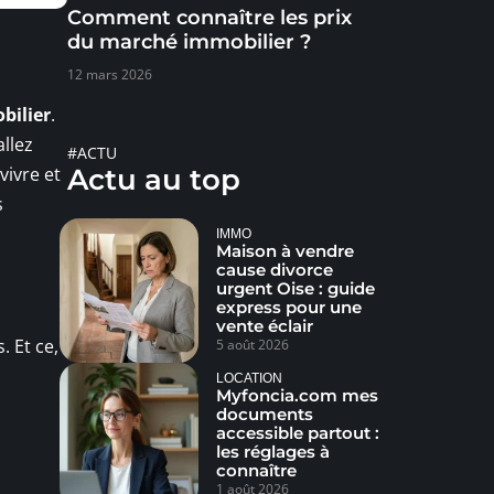
Comment connaître les prix
du marché immobilier ?
12 mars 2026
bilier
.
allez
#ACTU
vivre et
Actu au top
s
IMMO
Maison à vendre
cause divorce
urgent Oise : guide
express pour une
vente éclair
 Et ce,
5 août 2026
LOCATION
Myfoncia.com mes
documents
accessible partout :
les réglages à
connaître
1 août 2026