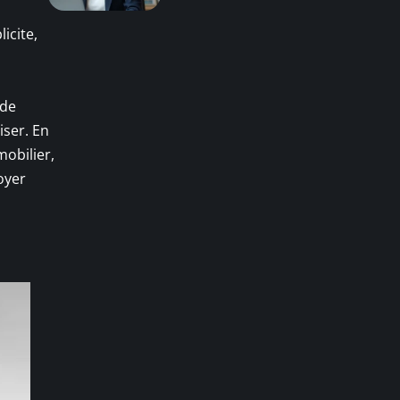
icite,
 de
iser. En
mobilier,
oyer