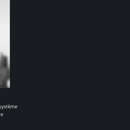
n système
re